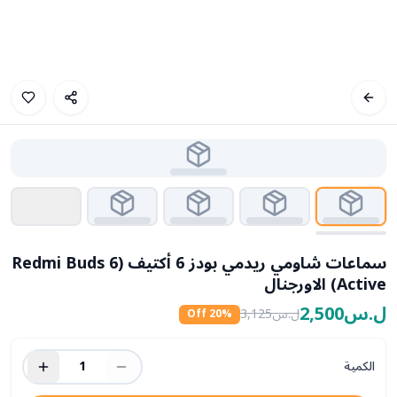
سماعات شاومي ريدمي بودز 6 أكتيف (Redmi Buds 6
Active) الاورجنال
ل.س2,500
ل.س3,125
20
% Off
الكمية
1