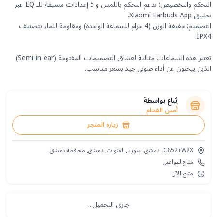
التحكم والتخصيص: تدعم التحكم باللمس و 5 إعدادات مسبقة للـ EQ عبر
التصميم: خفيفة الوزن (4 جرام للسماعة الواحدة) ومقاومة للماء بتصنيف
تعتبر هذه السماعات مثالية لعشاق التصميمات المفتوحة (Semi-in-ear)
الذين يبحثون عن أداء صوتي جيد بسعر مناسب.
يُباع بواسطة
أمين الفحام
زيارة المتجر
G852+W2X، دمشق، سوريا, القنوات, دمشق, محافظة دمشق‎
متاح للتواصل
متاح الآن
جاري التحميل...