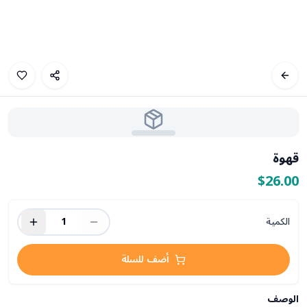
قهوة
$26.00
الكمية
1
أضف للسلة
الوصف