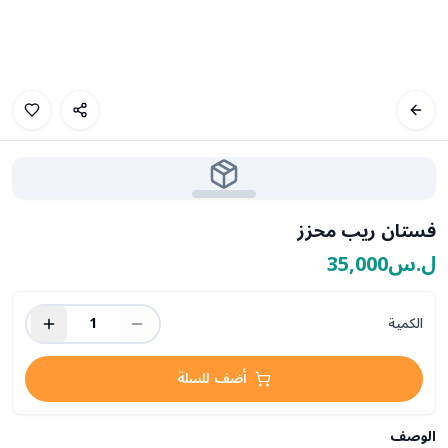
فستان ريب محزز
ل.س35,000
الكمية
1
أضف للسلة
الوصف