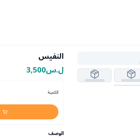
النفيس
ل.س3,500
الكمية
الوصف