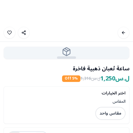
ساعة ثعبان ذهبية فاخرة
ل.س1,250
ل.س1,316
5
% Off
اختر الخيارات
المقاس
مقاس واحد