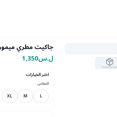
جاكيت مطري ميمور
ل.س1,350
اختر الخيارات
المقاس
XL
M
L