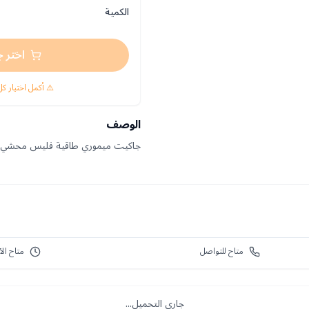
الكمية
اختر ج
⚠️ أكمل اختيار كل
الوصف
جاكيت ميموري طاقية فليس محشي ديك
متاح للتواصل
متاح الآ
جاري التحميل...