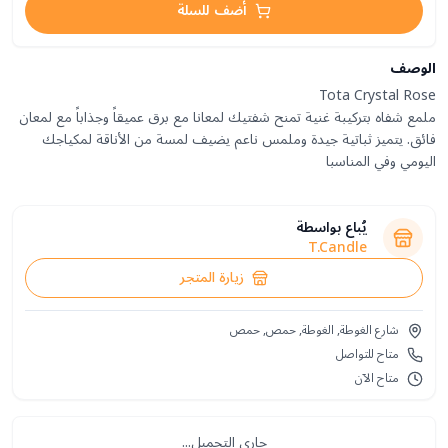
أضف للسلة
الوصف
ملمع شفاه بتركيبة غنية تمنح شفتيك لمعانا مع برق عميقاً وجذاباً مع لمعان
فائق. يتميز ثباتية جيدة وملمس ناعم يضيف لمسة من الأناقة لمكياجك
اليومي وفي المناسبا
يُباع بواسطة
T.Candle
زيارة المتجر
شارع الغوطة, الغوطة, حمص, حمص
متاح للتواصل
متاح الآن
جاري التحميل...