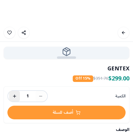
GENTEX
$299.00
$351.76
15
% Off
الكمية
1
أضف للسلة
الوصف