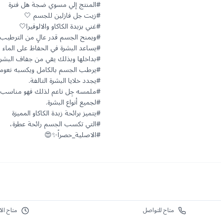
#الاصلية_حصراً✨😍
متاح للتواصل
متاح الآ