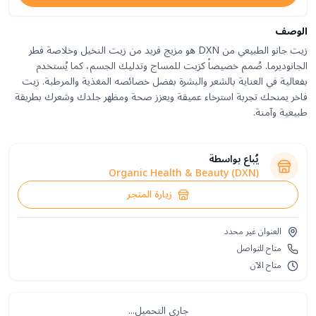
الوصف
زيت جانو الطبيعي من DXN هو مزيج فريد من زيت النخيل وخلاصة فطر
الجانوديرما. صُمم خصيصاً كزيت للمساج وتدليك الجسم، كما يُستخدم
بفعالية في العناية بالشعر والبشرة بفضل خصائصه المغذية والمرطبة. زيت
فاخر يمنحك تجربة استرخاء عميقة ويعزز صحة ومظهر جلدك وشعرك بطريقة
طبيعية وآمنة.
يُباع بواسطة
Organic Health & Beauty (DXN)
زيارة المتجر
العنوان غير محدد
متاح للتواصل
متاح الآن
جاري التحميل...