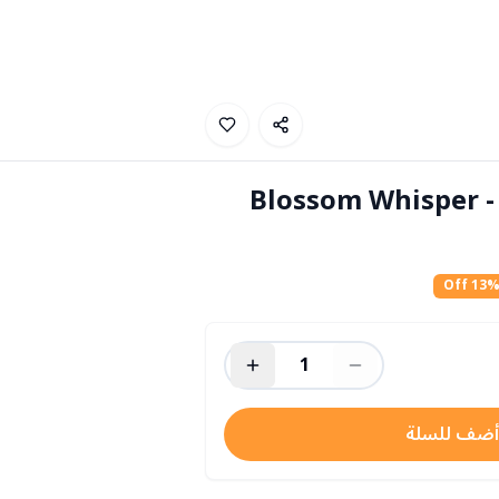
باقة ورد شمع معطر - Blossom Whisper
13
% Of
1
أضف للسلة