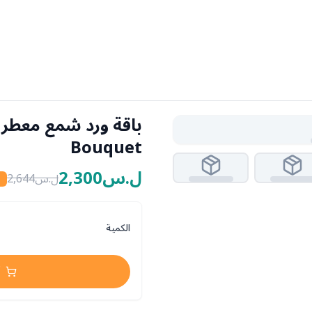
Bouquet
ل.س2,300
ل.س2,644
f
الكمية