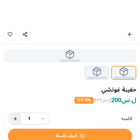
حقيبة غوتشي
ل.س200
ل.س217
8
% Off
الكمية
1
أضف للسلة