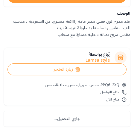
الوصف
جلد مموج لون فضي مميز خامة راااائعه مستورد من السعودية ، مناسبة
مقاس مريح بطانة داخلية ممتازة مع سحاب
يُباع بواسطة
Lamsa style
زيارة المتجر
PPQ6+2XQ، حمص، سوريا, حمص, محافظة حمص
متاح للتواصل
متاح الآن
جاري التحميل...