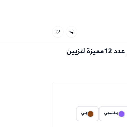
باقة ورد ساتان فاخر عدد 12مميزة لتزيين
بنفسجي
بني