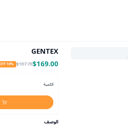
GENTEX
$169.00
$187.78
10
% Off
الكمية
الوصف