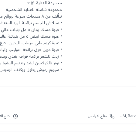
• سيروم رموش يطول ويكثف الرموش ١٥ م
H84F+5HM, Barzeh, Damascus, Damascus Governorate
متاح للتواصل
متاح الآ