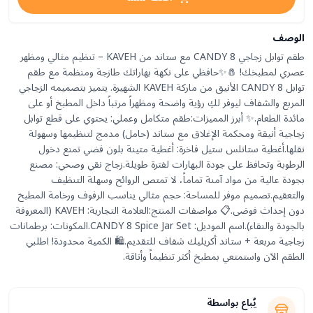
الوصف
طقم توابل زجاجي CANDY 8 مع ستاند من KAVEH – تنظيم مثالي ومظهر
عصري لمطبخك! 🧂✨حافظي على نكهة بهاراتك طازجة ومنظمة مع طقم
توابل CANDY 8 الأنيق من ماركة KAVEH الشهيرة. يتميز بتصميمه الزجاجي
المربع والشفاف ليوفر لكِ رؤية واضحة ومظهراً مرتباً داخل المطبخ أو على
مائدة الطعام.✨ أبرز المميزات:طقم متكامل وعملي: يحتوي على قطع توابل
زجاجية أنيقة ومحكمة الإغلاق مع ستاند (حامل) مدمج لتنظيمها وسهولة
نقلها.أغطية ستانلس ستيل فاخرة: أغطية متينة بلون فضي تمنع دخول
الرطوبة وتحافظ على جودة البهارات لفترة طويلة.زجاج نقي وصحي: مصنع
بجودة عالية من مواد آمنة تماماً، لا تمتص الروائح وسهلة التنظيف
والتعقيم.تصميم موفر للمساحة: حجم مثالي يناسب الرفوف ورخامة المطبخ
دون إحداث فوضى.📋 مواصفات المنتج:العلامة التجارية: KAVEH (المعروفة
بالجودة والنقاء).اسم الموديل: CANDY 8 Spice Jar Set.المكونات: برطمانات
زجاجية مربعة + ستاند أكريليك شفاف للتقديم.🛍️ الكمية محدودة! اطلبي
الطقم الآن واستمتعي بمطبخ أكثر تنظيماً وأناقة.
يُباع بواسطة