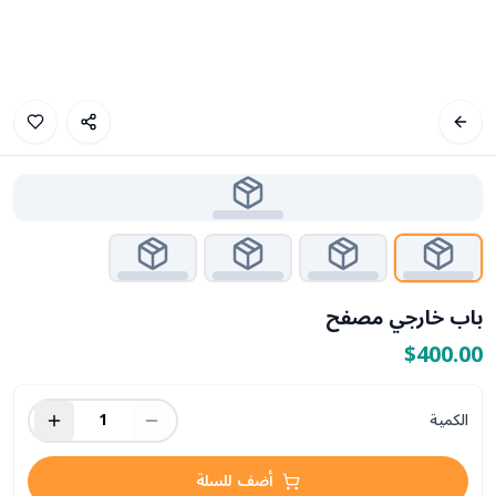
باب خارجي مصفح
$400.00
الكمية
1
أضف للسلة