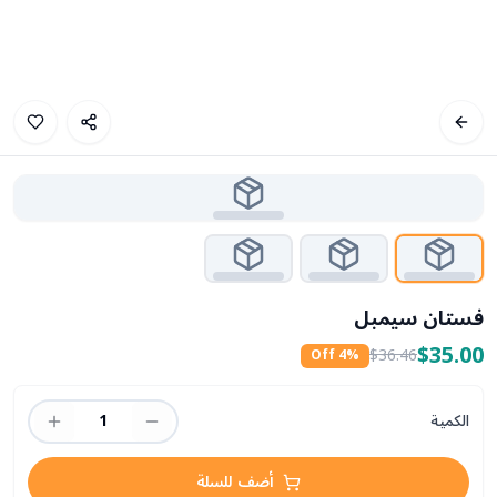
فستان سيمبل
$35.00
$36.46
4
% Off
الكمية
1
أضف للسلة