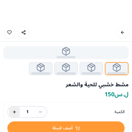
مشط خشبي للحية والشعر
ل.س150
الكمية
1
أضف للسلة