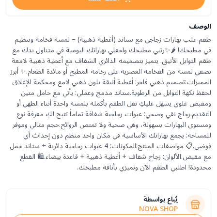
الوصف
طقم علب بهارات زجاجي مع ستاند (أغطية ذهبية) – لمسة فخامة وتنظيم
في مطبخك! 🌶️✨رتبي مطبخك واجعلي بهاراتك اليومية في متناول يدك مع
طقم التوابل الأنيق. يتميز بتصميمه الدائري الشفاف مع أغطية ذهبية لامعة
تضفي لمسة من الفخامة العصرية على رخامة المطبخ أو مائدة الطعام.✨ أبرز
المميزات:تصميم ذهبي فاخر: أغطية أنيقة بلون ذهبي لامع ومحكمة الإغلاق
لحفظ نكهة التوابل من الرطوبة.ستاند مدمج وعملي: يأتي مع حامل متين
ومقبض علوي يسهل عليكِ نقل الطقم بأكمله بلمسة واحدة أثناء الطهي أو
التقديم.زجاج نقي وصحي: عبوات زجاجية شفافة تماماً تتيح لكِ معرفة نوع
ومستوى البهارات بسهولة، وهي صحية ولا تمتص الروائح.حجم مثالي وموفر
للمساحة: يجمع بهاراتك الأساسية في مكان واحد منظم دون إحداث أي
فوضى.📋 مواصفات المنتج:المكونات: 4 عبوات زجاجية دائرية + ستاند حمل
مع مقبض.الألوان: زجاج شفاف + أغطية ذهبية + قاعدة بيضاء.🛍️ القطع
محدودة! اطلبي الطقم الآن وتميزي بأناقة مطبخك.
يُباع بواسطة
NOVA SHOP