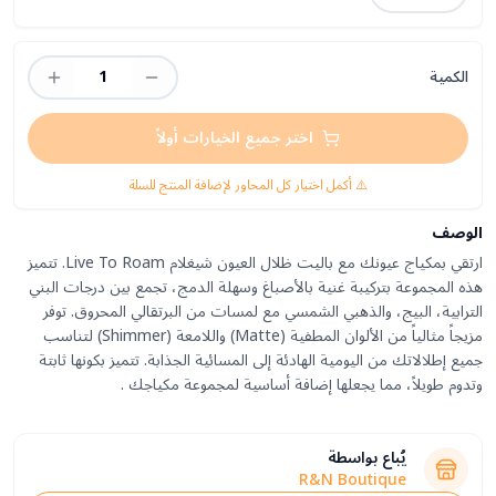
الكمية
1
اختر جميع الخيارات أولاً
⚠️ أكمل اختيار كل المحاور لإضافة المنتج للسلة
الوصف
ارتقي بمكياج عيونك مع باليت ظلال العيون شيغلام Live To Roam. تتميز
هذه المجموعة بتركيبة غنية بالأصباغ وسهلة الدمج، تجمع بين درجات البني
الترابية، البيج، والذهبي الشمسي مع لمسات من البرتقالي المحروق. توفر
مزيجاً مثالياً من الألوان المطفية (Matte) واللامعة (Shimmer) لتناسب
جميع إطلالاتك من اليومية الهادئة إلى المسائية الجذابة. تتميز بكونها ثابتة
وتدوم طويلاً، مما يجعلها إضافة أساسية لمجموعة مكياجك .
يُباع بواسطة
R&N Boutique