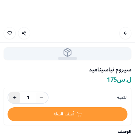
سيروم نياسيناميد
ل.س175
الكمية
1
أضف للسلة
الوصف