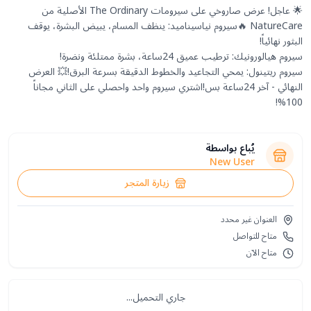
🌟 عاجل! عرض صاروخي على سيرومات The Ordinary الأصلية من
NatureCare 🔥سيروم نياسيناميد: ينظف المسام، يبيض البشرة، يوقف
سيروم ريتينول: يمحي التجاعيد والخطوط الدقيقة بسرعة البرق!💥 العرض
النهائي - آخر 24ساعة بس!اشتري سيروم واحد واحصلي على الثاني مجاناً
100%!
يُباع بواسطة
New User
زيارة المتجر
العنوان غير محدد
متاح للتواصل
متاح الآن
جاري التحميل...