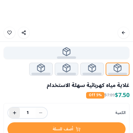
غلاية مياه كهربائية سهلة الاستخدام
$7.50
$7.89
5
% Off
الكمية
1
أضف للسلة