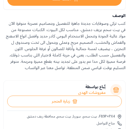
الوصف
كنب تركي وصوفايات جديدة جاهزة للتفصيل وبتصاميم عصرية متوفرة الآن
في بيت سحم بريف دمشق، مناسب لكل البيوت. الكنبات مصنوعة من
مواد عالية الجودة وتتحمل الاستخدام اليومي كادر حديد وافضل انواع الاسفنج
والقماش والخشب، التصميم مريح وعملي ويتحول الى تخت وصندوق ل
التخزين ، بيضيف لمسة جمالية وأناقة للصالون أو غرفة الجلوس. اللون
والتفصيل حسب الطلب، يعني في حرية كاملة لاختيار اللي يناسب ذوقك.
فرصة مميزة لكل حدا عم يدور على تجديد بيته بقطع مميزة ومريحة. متوفر
التسليم بوقت قياسي ضمن المنطقة. تواصل معنا عبر الواتساب
يُباع بواسطة
مفروشات الهدى
زيارة المتجر
F89P+PX4، بيت سحم، سوريا, بيت سحم, محافظة ريف دمشق
متاح للتواصل