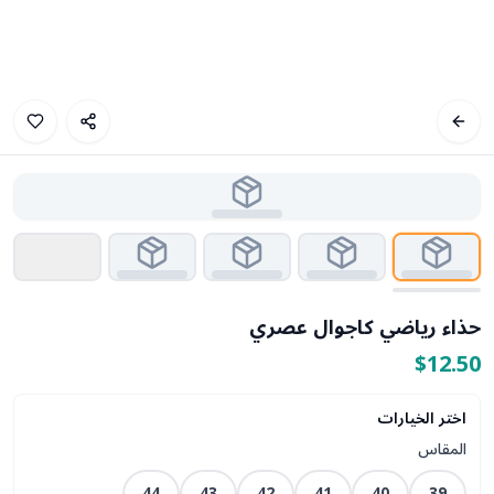
حذاء رياضي كاجوال عصري
$12.50
اختر الخيارات
المقاس
44
43
42
41
40
39