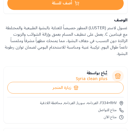
أضف للسلة
الوصف
غسول لاستر (LUSTER) المطور خصيصاً للعناية بالبشرة الطبيعية والمختلطة
مع فيتامين C. يعمل على تنظيف المسام بعمق وإزالة الشوائب والزيوت
الزائدة دون التسبب في جفاف البشرة، مما يمنحك مظهراً مشرقاً وملمساً
ناعماً طوال اليوم. تركيبة غنية ومناسبة للاستخدام اليومي لضمان توازن رطوبة
البشرة.
يُباع بواسطة
Syria clean plus
زيارة المتجر
F334+RHV، القرداحه، سوريا, القرداحه, محافظة اللاذقية
متاح للتواصل
متاح الآن