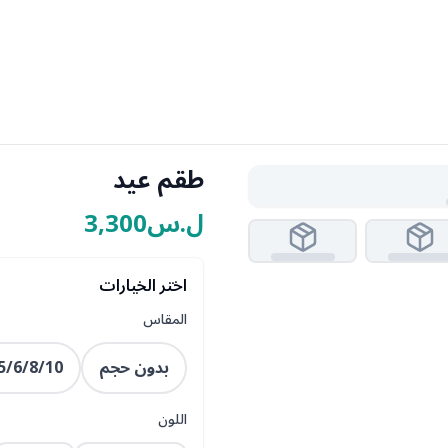
طقم عيد
ل.س3,300
اختر الخيارات
المقاس
بدون حجم
5/6/8/10
اللون