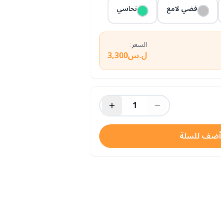
فضي لامع
نحاسي
السعر:
ل.س3,300
1
أضف للسلة