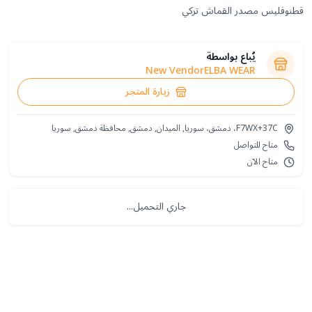
قطنوفليس مصدر القماش تركي
يُباع بواسطة
New VendorELBA WEAR
زيارة المتجر
F7WX+37C، دمشق، سوريا, الميدان, دمشق, محافظة دمشق‎, سوريا
متاح للتواصل
متاح الآن
جاري التحميل...