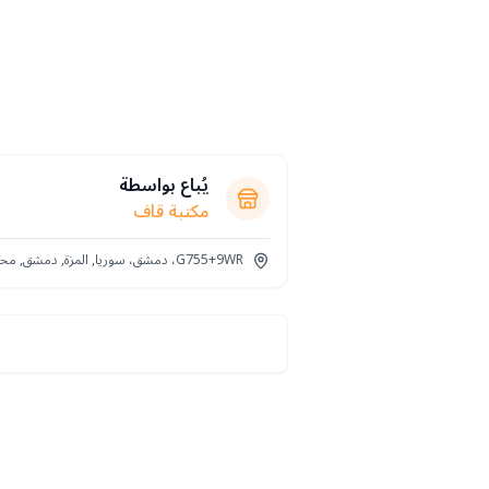
يُباع بواسطة
مكتبة قاف
G755+9WR، دمشق، سوريا, المزة, دمشق, محافظة دمشق‎