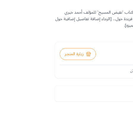
ع كتاب 'نقيض المسيح' للمؤلف أحمد خيري
فريدة حول... [الرجاء إضافة تفاصيل إضافية حول
يزه].
زيارة المتجر
ن