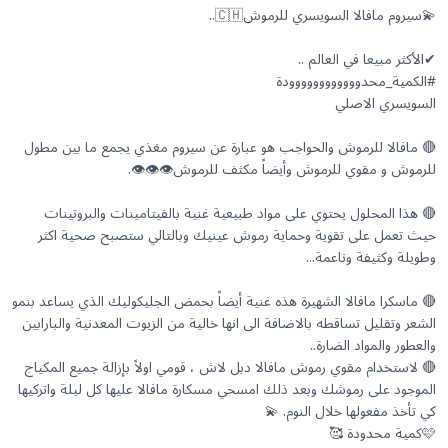
🔴 مافالا للرموش والحواجب هو عبارة عن سيروم مغذي يجمع ما بين مطول
🔴 هذا المحلول يحتوي على مواد طبيعية غنية بالفيتامينات والبروتينات
حيث تعمل على تقوية وحماية رموش عينيك وبالتالي ستصبح صحية اكثر
🔴 ماسكرا مافالا الشهيرة هذه غنية أيضاً بحمض الجليكوليك الذي يساعد بنمو
الشعر وتقليل تساقطه بالاضافة الى انها خالية من الزيوت المعدنية والبارابين
🔴 لاستخدام مقوي رموش مافالا دبل لاش ، قومي اولاً بإزالة جميع المكياج
الموجود على رموشك وبعد ذلك امسحي مسكارة مافالا عليها كل ليلة واتركيها