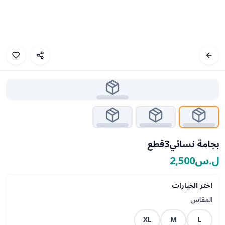
بجامة نسائي3قطع
ل.س2,500
اختر الخيارات
المقاس
XL
M
L