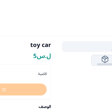
toy car
ل.س5
الكمية
الوصف