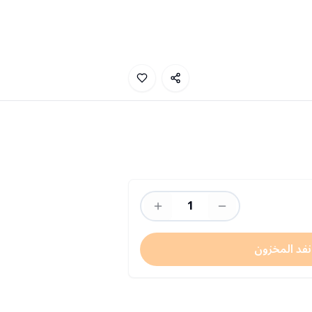
1
نفد المخزون