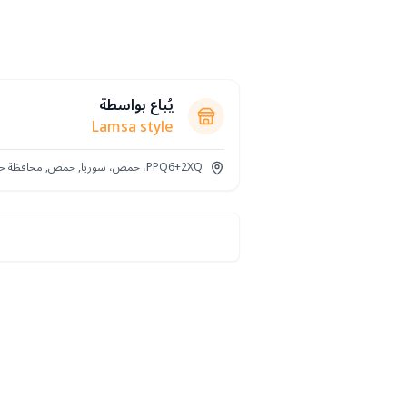
يُباع بواسطة
Lamsa style
PPQ6+2XQ، حمص، سوريا, حمص, محافظة حمص