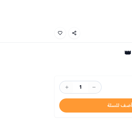
👑
1
أضف للسلة