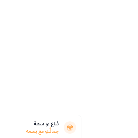
يُباع بواسطة
جمالُكِ مع بسمه