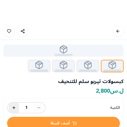
كبسولات تيربو سلم للتنحيف
ل.س2,800
الكمية
1
أضف للسلة