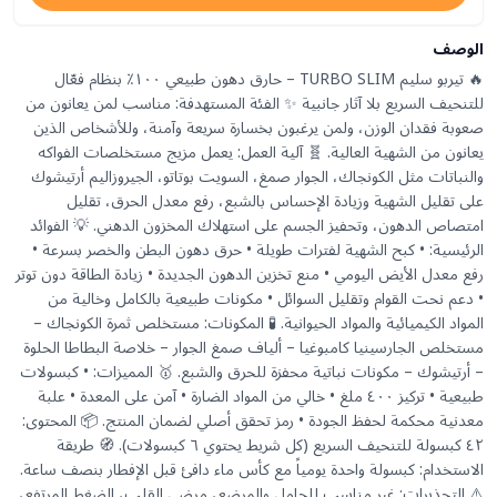
الوصف
🔥 تيربو سليم TURBO SLIM – حارق دهون طبيعي ١٠٠٪ بنظام فعّال
للتنحيف السريع بلا آثار جانبية ✨ الفئة المستهدفة: مناسب لمن يعانون من
صعوبة فقدان الوزن، ولمن يرغبون بخسارة سريعة وآمنة، وللأشخاص الذين
يعانون من الشهية العالية. 🧬 آلية العمل: يعمل مزيج مستخلصات الفواكه
والنباتات مثل الكونجاك، الجوار صمغ، السويت بوتاتو، الجيروزاليم أرتيشوك
على تقليل الشهية وزيادة الإحساس بالشبع، رفع معدل الحرق، تقليل
امتصاص الدهون، وتحفيز الجسم على استهلاك المخزون الدهني. 💡 الفوائد
الرئيسية: • كبح الشهية لفترات طويلة • حرق دهون البطن والخصر بسرعة •
رفع معدل الأيض اليومي • منع تخزين الدهون الجديدة • زيادة الطاقة دون توتر
• دعم نحت القوام وتقليل السوائل • مكونات طبيعية بالكامل وخالية من
المواد الكيميائية والمواد الحيوانية. 🧪 المكونات: مستخلص ثمرة الكونجاك –
مستخلص الجارسينيا كامبوغيا – ألياف صمغ الجوار – خلاصة البطاطا الحلوة
– أرتيشوك – مكونات نباتية محفزة للحرق والشبع. 🥇 المميزات: • كبسولات
طبيعية • تركيز ٤٠٠ ملغ • خالي من المواد الضارة • آمن على المعدة • علبة
معدنية محكمة لحفظ الجودة • رمز تحقق أصلي لضمان المنتج. 📦 المحتوى:
٤٢ كبسولة للتنحيف السريع (كل شريط يحتوي ٦ كبسولات). 🧭 طريقة
الاستخدام: كبسولة واحدة يومياً مع كأس ماء دافئ قبل الإفطار بنصف ساعة.
⚠️ التحذيرات: غير مناسب للحامل والمرضع، مرضى القلب، الضغط المرتفع،