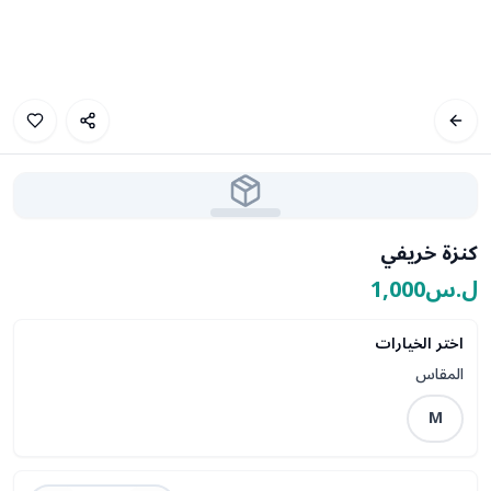
كنزة خريفي
ل.س1,000
اختر الخيارات
المقاس
M