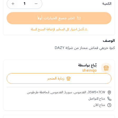
الكمية
1
اختر جميع الخيارات أولاً
⚠️ أكمل اختيار كل المحاور لإضافة المنتج للسلة
الوصف
كنزة خريفي قماش ممتاز من شركة DAZY
يُباع بواسطة
sheinqo
زيارة المتجر
35W5+7CW، القدموس، سوريا, القدموس, مُحافظة طرطوس
متاح للتواصل
متاح الآن