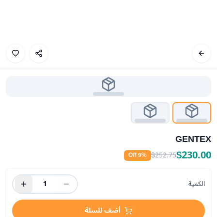
GENTEX
$230.00
$252.75
9
% Off
الكمية
1
أضف للسلة