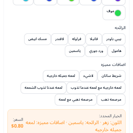
موف
الرائحه
بيبي باودر
فانيلا
فراوله
لافندر
مسك ابيض
هامول
ورد جوري
ياسمين
اضافات مميزه
شريط ساتان
لاشيء
لمعه جميله خارجيه
لمعه خارجيه مع لمعه عندما تذوب
لمعه عندنا تذوب الشمعه
مرصعه ذهب
مرصعه ذهبي مع لمعه
الخيار المحدد:
السعر:
اللون: زهر · الرائحه: ياسمين · اضافات مميزه: لمعه
$0.80
جميله خارجيه