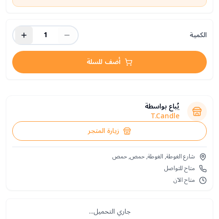
الكمية
1
أضف للسلة
يُباع بواسطة
T.Candle
زيارة المتجر
شارع الغوطة, الغوطة, حمص, حمص
متاح للتواصل
متاح الآن
جاري التحميل...