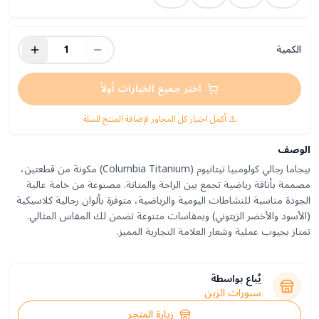
الكمية
1
اختر جميع الخيارات أولاً
⚠️ أكمل اختيار كل المحاور لإضافة المنتج للسلة
الوصف
بيجاما رجالي كولومبيا تيتانيوم (Columbia Titanium) مكونة من قطعتين،
مصممة بأناقة رياضية تجمع بين الراحة والمتانة. مصنوعة من خامة عالية
الجودة مناسبة للنشاطات اليومية والرياضية، متوفرة بألوان رجالية كلاسيكية
(الأسود والأخضر الزيتوني) وبمقاسات متنوعة تضمن لك المقاس المثالي.
تمتاز بجيوب عملية وشعار العلامة التجارية المميز.
يُباع بواسطة
سبورات الزين
زيارة المتجر