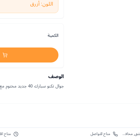
اللون: أزرق
الكمية
الوصف
جوال تكنو سبارك 40 جديد مختوم مع كفالة سنة
G874+MHR، الملك فيصل، دمشق، سوريا, دمشق, محافظة دمشق‎
متاح للتواصل
متاح الآ