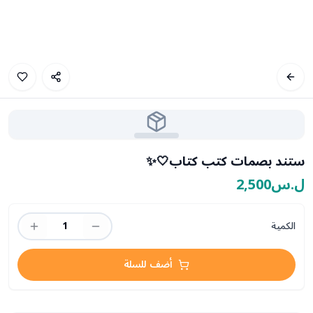
ستند بصمات كتب كتاب🤍✨
ل.س2,500
الكمية
1
أضف للسلة