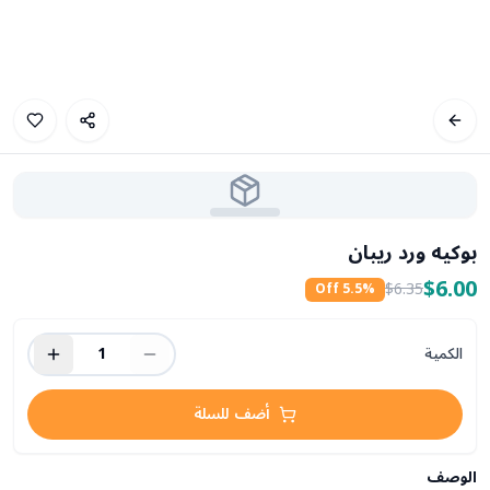
بوكيه ورد ريبان
$6.00
$6.35
5.5
% Off
الكمية
1
أضف للسلة
الوصف