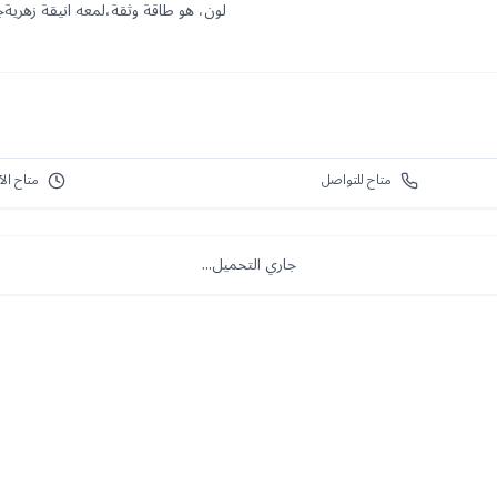
لون، هو طاقة وثقة،لمعه انيقة زهرية
متاح للتواصل
متاح الآ
جاري التحميل...