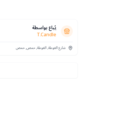
يُباع بواسطة
T.Candle
شارع الغوطة, الغوطة, حمص, حمص