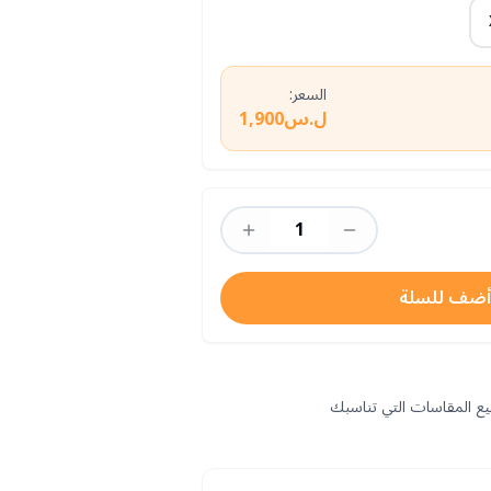
السعر:
ل.س1,900
1
أضف للسلة
يع المقاسات التي تناسبك