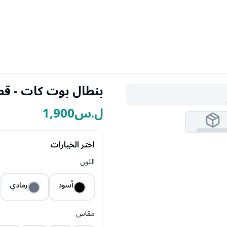
بنطال بوت كات - ق
ل.س1,900
اختر الخيارات
اللون
أسود
رمادي
مقاس