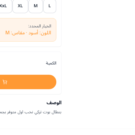
XxL
XL
M
L
الخيار المحدد:
اللون: أسود · مقاس: M
الكمية
الوصف
بنطال بوت تركي نخب اول متوفر بجم