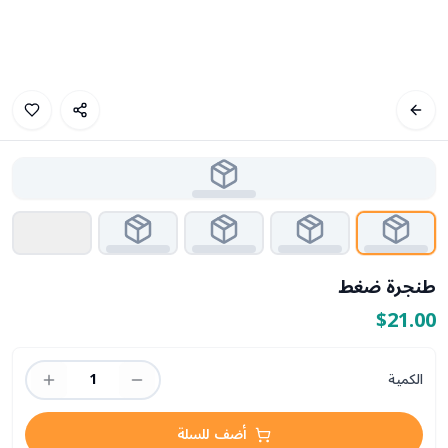
طنجرة ضغط
$21.00
الكمية
1
أضف للسلة