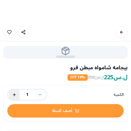
بيجامه شامواه مبطن فرو
ل.س225
ل.س250
10
% Off
الكمية
1
أضف للسلة