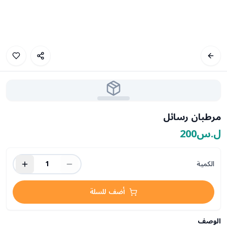
مرطبان رسائل
ل.س200
الكمية
1
أضف للسلة
الوصف