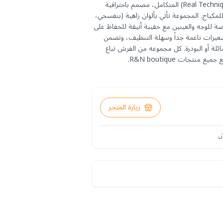
طقم فرش مكياج "ريل تكنيك" (Real Techniques) المتكامل، مصمم باحترافية
 للمكياج. المجموعة تأتي بألوان زاهية (بنفسجي،
ة للوجه والعينين مع حقيبة أنيقة للحفاظ على
لشعيرات ناعمة جداً وسهلة التنظيف، وتضمن
ائلة أو البودرة. كل مجموعه من الفرش تباع
تجات R&N boutique.
زيارة المتجر
ن