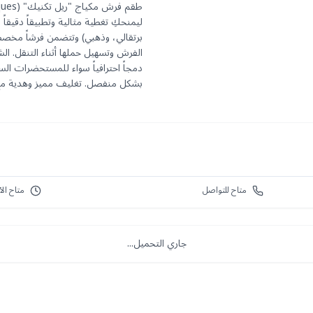
ليمنحكِ تغطية مثالية وتطبيقاً دقيقاً
برتقالي، وذهبي) وتتضمن فرشاً مخصص
الفرش وتسهيل حملها أثناء التنقل. ا
دمجاً احترافياً سواء للمستحضرات الس
بشكل منفصل. تغليف مميز وهدية مع جميع من
متاح للتواصل
متاح الآ
جاري التحميل...