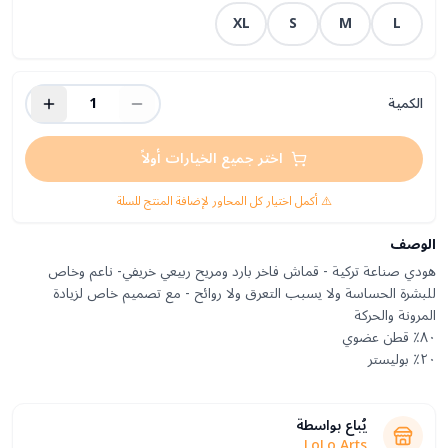
XL
S
M
L
الكمية
1
اختر جميع الخيارات أولاً
⚠️ أكمل اختيار كل المحاور لإضافة المنتج للسلة
الوصف
هودي صناعة تركية - قماش فاخر بارد ومريح ربيعي خريفي- ناعم وخاص
للبشرة الحساسة ولا يسبب التعرق ولا روائح - مع تصميم خاص لزيادة
٢٠٪ بوليستر
يُباع بواسطة
LoLo Arts