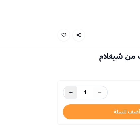
 من شيغلام
1
أضف للسلة