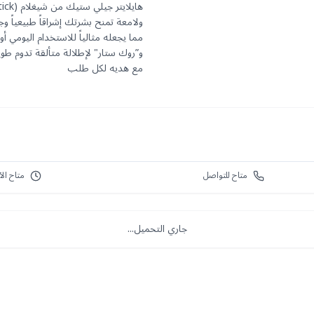
ولامعة تمنح بشرتك إشراقاً طبيعياً وج
مما يجعله مثالياً للاستخدام اليومي أ
و”روك ستار" لإطلالة متألقة تدوم طويل
مع هديه لكل طلب
متاح للتواصل
متاح الآ
جاري التحميل...