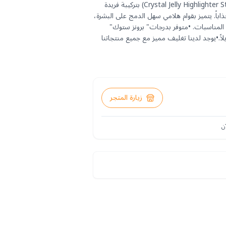
هايلايتر جيلي ستيك من شيغلام (Crystal Jelly Highlighter Stick) بتركيبة فريدة
ذاباً. يتميز بقوام هلامي سهل الدمج على البشرة،
و المناسبات. •متوفر بدرجات" برونز ستوك"
اً.•يوجد لدينا تغليف مميز مع جميع منتجاتنا
زيارة المتجر
ن